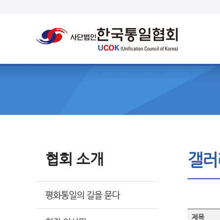
협회 소개
갤러
평화통일의 길을 묻다
제목