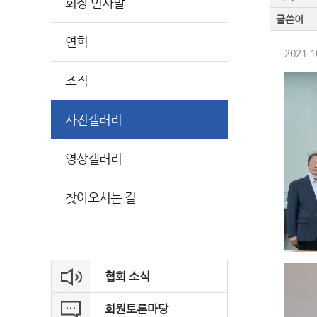
회장 인사말
글쓴이
연혁
2021.
조직
사진갤러리
영상갤러리
찾아오시는 길
협회 소식
회원토론마당