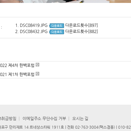
1.
DSC08419.JPG
다운로드횟수[897]
:
2.
DSC08432.JPG
다운로드횟수[882]
2022 제4차 한백포럼
2021 제1차 한백포럼
보취급방침
│
이메일주소 무단수집 거부
│
오시는 길
포구 만리재로 14 르네상스타워 1911호 | 전화 02-763-3004(팩스겸용) | 010-